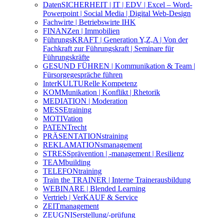
DatenSICHERHEIT | IT | EDV | Excel – Word-
Powerpoint | Social Media | Digital Web-Design
Fachwirte | Betriebswirte IHK
FINANZen | Immobilien
FührungsKRAFT | Generation Y,Z,A | Von der
Fachkraft zur Führungskraft | Seminare für
Führungskräfte
GESUND FÜHREN | Kommunikation & Team |
Fürsorgegespräche führen
InterKULTURelle Kompetenz
KOMMunikation | Konflikt | Rhetorik
MEDIATION | Moderation
MESSEtraining
MOTIVation
PATENTrecht
PRÄSENTATIONstraining
REKLAMATIONsmanagement
STRESSprävention | -management | Resilienz
TEAMbuilding
TELEFONtraining
Train the TRAINER | Interne Trainerausbildung
WEBINARE | Blended Learning
Vertrieb | VerKAUF & Service
ZEITmanagement
ZEUGNISerstellung/-prüfung