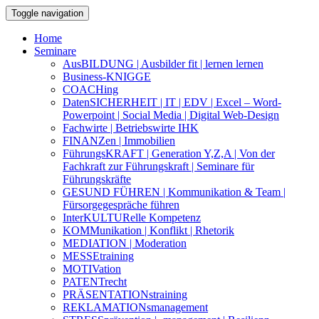
Skip
Open
Toggle navigation
to
Sidebar
ff | Akademie
content
Home
Seminare
AusBILDUNG | Ausbilder fit | lernen lernen
Business-KNIGGE
COACHing
DatenSICHERHEIT | IT | EDV | Excel – Word-
Powerpoint | Social Media | Digital Web-Design
Fachwirte | Betriebswirte IHK
FINANZen | Immobilien
FührungsKRAFT | Generation Y,Z,A | Von der
Fachkraft zur Führungskraft | Seminare für
Führungskräfte
GESUND FÜHREN | Kommunikation & Team |
Fürsorgegespräche führen
InterKULTURelle Kompetenz
KOMMunikation | Konflikt | Rhetorik
MEDIATION | Moderation
MESSEtraining
MOTIVation
PATENTrecht
PRÄSENTATIONstraining
REKLAMATIONsmanagement